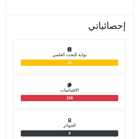
إحصائياتي
بوابة البحث العلمي
10
الاقتباسات
158
الجوائز
0