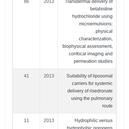
86
2013
Transdermal delivery of
betahistine
hydrochloride using
microemulsions:
physical
characterization,
biophysical assessment,
confocal imaging and
permeation studies
41
2013
Suitability of liposomal
carriers for systemic
delivery of risedronate
using the pulmonary
route
11
2013
Hydrophilic versus
hydrophobic porogens