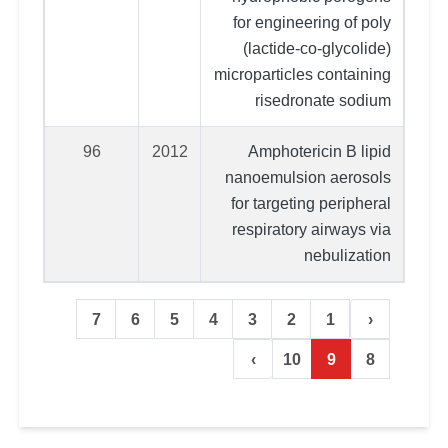
for engineering of poly
(lactide-co-glycolide)
microparticles containing
risedronate sodium
96
2012
Amphotericin B lipid
nanoemulsion aerosols
for targeting peripheral
respiratory airways via
nebulization
7
6
5
4
3
2
1
‹
›
10
9
8