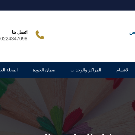
مس
اتصل بنا
00224347098
الاقسام
المراكز والوحدات
ضمان الجودة
المجلة العل