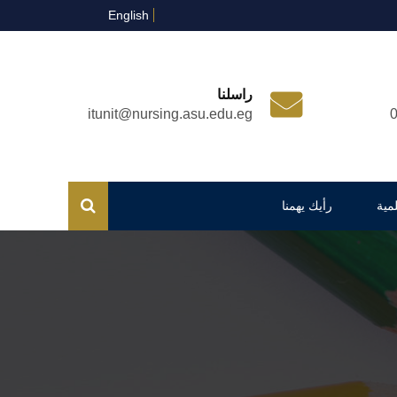
English
راسلنا
itunit@nursing.asu.edu.eg
مية
رأيك يهمنا