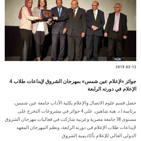
الطلاب
هيئة التدريس
الدراسات العليا
الخريجين
2019-03-12
الموظفون
4 جوائز «لإعلام عين شمس» بمهرجان الشروق لإبداعات طلاب
الزائـرون
الإعلام في دورته الرابعة
حصل قسم علوم الاتصال والإعلام بكلية الآداب جامعة عين شمس،
سجل الان
برئاسة ا.د. هبة شاهين، على 4 جوائز في مشروعات التخرج على
مستوى 38 جامعة مصرية وعربية شاركت في فعاليات مهرجان الشروق
لإبداعات طلاب الإعلام في دورته الرابعة، ونظم المهرجان المعهد
الدولي العالي للإعلام بأكاديمية الشروق