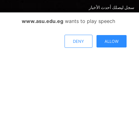
سجل ليصلك أحدث الأخبار
www.asu.edu.eg
wants to play speech
DENY
ALLOW
رأيك يهمنا
أراء المستخدمين
سياسة التعامل مع
سياسة الخصوصية
الشكاوي
ميثاق المتعاملين
الأسئلة الشائعة