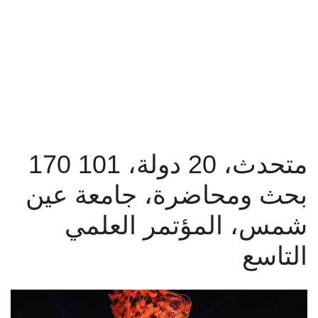
القطاعـات
أخبار جامعة عين شمس
الشئون الأكاديمية
البحث العلمي
الرعاية الصحية
170 متحدث، 20 دولة، 101
المراكز والوحدات
بحث ومحاضرة، جامعة عين
الأنظمة الذكية
شمس، المؤتمر العلمي
الإعلام
التاسع
تواصل معنا