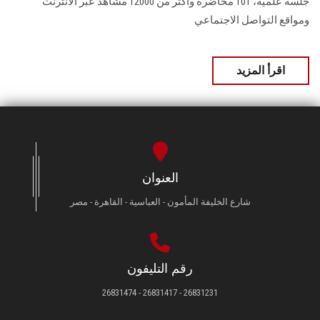
جلسة علمية، 101 محاضرة وأكثر من 12000 مشاهد عبر الانترنت
ومواقع التواصل الاجتماعي
اقرأ المزيد
العنوان
شارع الخليفة المأمون - العباسية - القاهرة - مصر
رقم التليفون
26831231 - 26831417 - 26831474