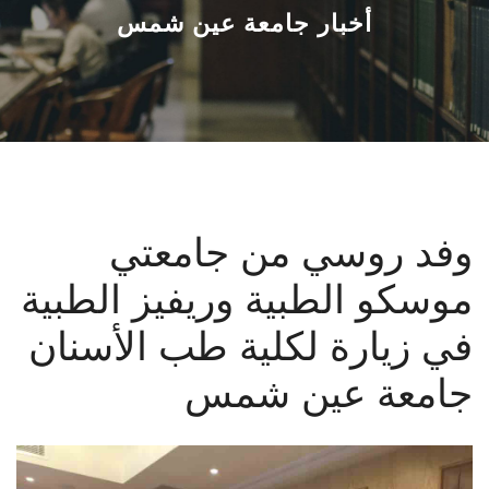
القطاعـات
أخبار جامعة عين شمس
الشئون الأكاديمية
البحث العلمي
الرعاية الصحية
وفد روسي من جامعتي
المراكز والوحدات
موسكو الطبية وريفيز الطبية
الأنظمة الذكية
في زيارة لكلية طب الأسنان
الإعلام
جامعة عين شمس
تواصل معنا