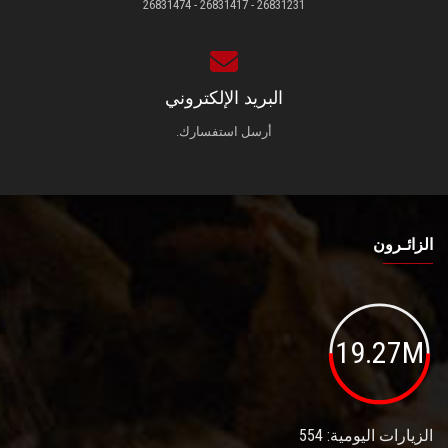
26831231 - 26831417 - 26831474
البريد الإلكتروني
أرسل استفسارك.
الزائـرون
19.27M
الزيارات اليومية: 554