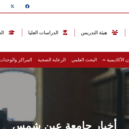
هيئة التدريس
الدراسات العليا
الخريجين
 الأكاديمية
البحث العلمي
الرعاية الصحية
المراكز والوحدا
أخبار جامعة عين شمس