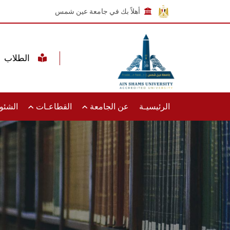
أهلاً بك في جامعة عين شمس
الطلاب
الرئيسيـة
عن الجامعة
القطاعـات
الشئون