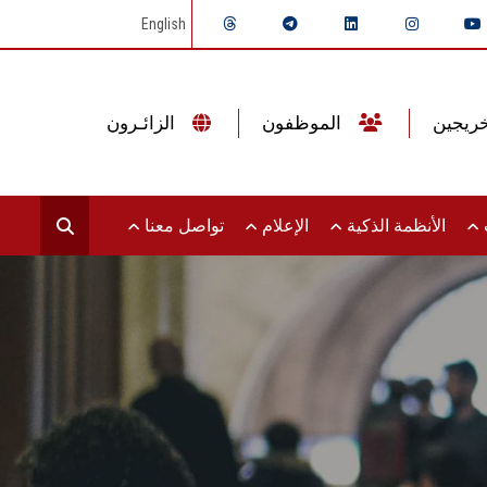
English
الموظفون
الزائـرون
ت
الأنظمة الذكية
الإعلام
تواصل معنا