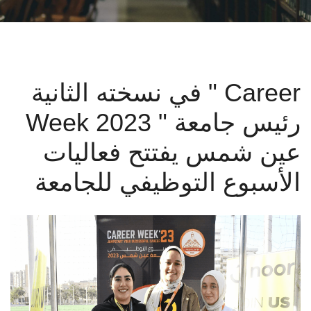
البحث العلمي
الرعاية الصحية
في نسخته الثانية " Career
المراكز والوحدات
Week 2023 " رئيس جامعة
الأنظمة الذكية
عين شمس يفتتح فعاليات
الإعلام
الأسبوع التوظيفي للجامعة
تواصل معنا
الطلاب
هيئة التدريس