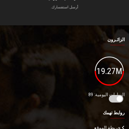
أرسل استفسارك.
الزائـرون
19.27M
الزيارات اليومية: 89
روابط تهمك
خريطة الموقع