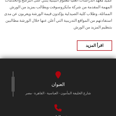
عميد معهد الدراسات العليا للعلوم البيئية يثني على البرامج والخدمات
المهمة المقدمة من شركة مايكروسوفت ويطالب بمزيد من الورش
المماثلة، وطلاب كلية الصيدلية يؤكدون قيمة الورشة ويعربون عن مدى
استفادتهم من المواقع التدريبية التي أعلن عنها خلال الورشة مطالبين
بتنظيم المزيد من الورش
اقرأ المزيد
العنوان
شارع الخليفة المأمون - العباسية - القاهرة - مصر