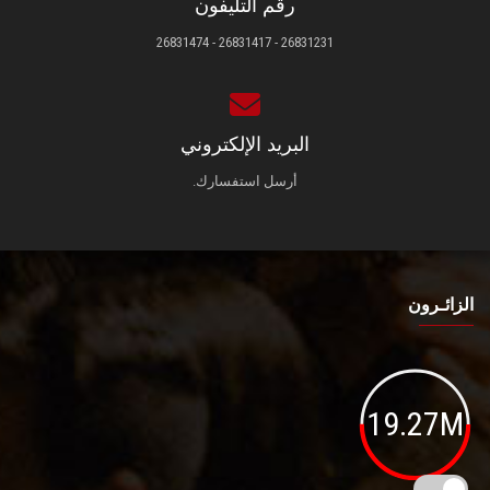
رقم التليفون
26831231 - 26831417 - 26831474
البريد الإلكتروني
أرسل استفسارك.
الزائـرون
19.27M