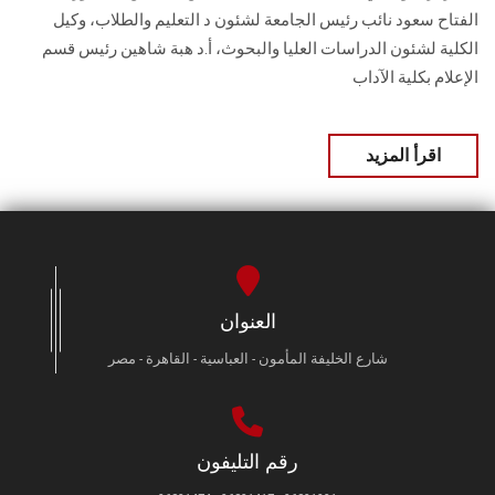
الفتاح سعود نائب رئيس الجامعة لشئون د التعليم والطلاب، وكيل
الكلية لشئون الدراسات العليا والبحوث، أ.د هبة شاهين رئيس قسم
الإعلام بكلية الآداب
اقرأ المزيد
العنوان
شارع الخليفة المأمون - العباسية - القاهرة - مصر
رقم التليفون