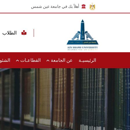
أهلاً بك في جامعة عين شمس
الطلاب
الرئيسيـة
عن الجامعة
القطاعـات
الشئون