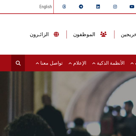
English
الموظفون
الزائـرون
ت
الأنظمة الذكية
الإعلام
تواصل معنا