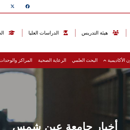
هيئة التدريس
الدراسات العليا
الخريجين
 الأكاديمية
البحث العلمي
الرعاية الصحية
المراكز والوحدا
أخبار جامعة عين شمس