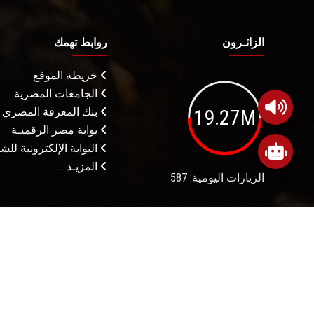
الزائـرون
روابط تهمك
خريطة الموقع
الجامعات المصرية
19.27M
بنك المعرفة المصري
بوابة مصر الرقميـة
البوابة الإلكترونية لل
المزيـد . . .
الزيارات اليومية: 587
شروط الاستخدام
م