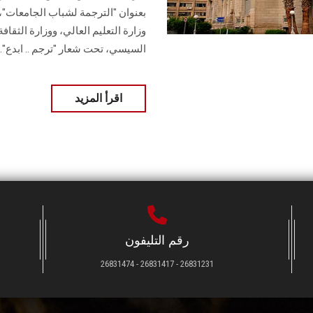
بعنوان "الترجمة لشباب الجامعات"، 
وزارة التعليم العالي، ووزارة الثقا
السيسي، تحت شعار "ترجم .. ابدع".
اقرأ المزيد
رقم التليفون
26831231 - 26831417 - 26831474