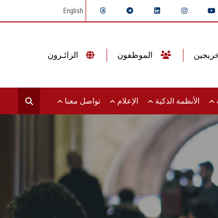
English
الموظفون
الزائـرون
ت
الأنظمة الذكية
الإعلام
تواصل معنا