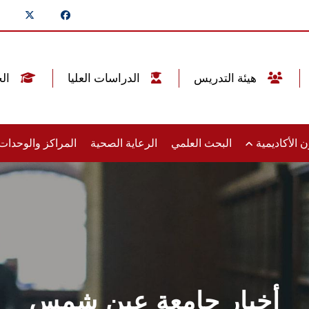
هيئة التدريس
الدراسات العليا
الخريجين
 الأكاديمية
البحث العلمي
الرعاية الصحية
المراكز والوحدا
أخبار جامعة عين شمس