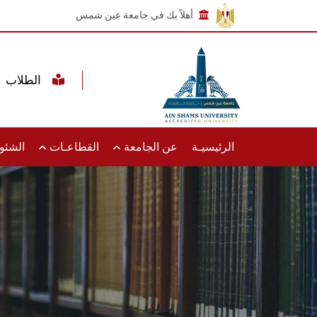
أهلاً بك في جامعة عين شمس
الطلاب
الرئيسيـة
عن الجامعة
القطاعـات
الشئون