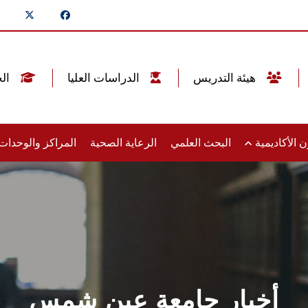
هيئة التدريس
الدراسات العليا
الخريجين
 الأكاديمية
البحث العلمي
الرعاية الصحية
المراكز والوحدا
أخبار جامعة عين شمس