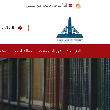
أهلاً بك في جامعة عين شمس
الطلاب
الرئيسيـة
عن الجامعة
القطاعـات
الشئون