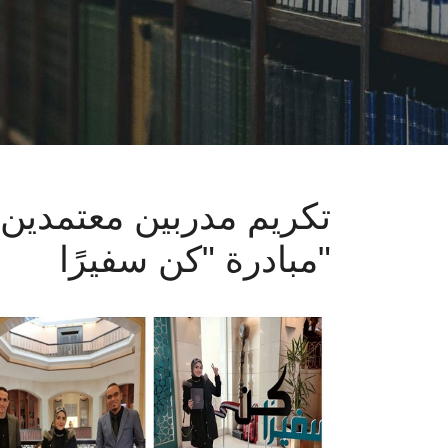
تكريم مدربين معتمدين
مبادرة "كن سفيرًا"