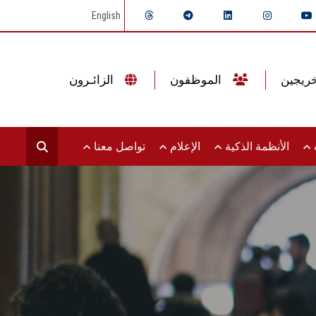
English
الموظفون
الزائـرون
ت
الأنظمة الذكية
الإعلام
تواصل معنا