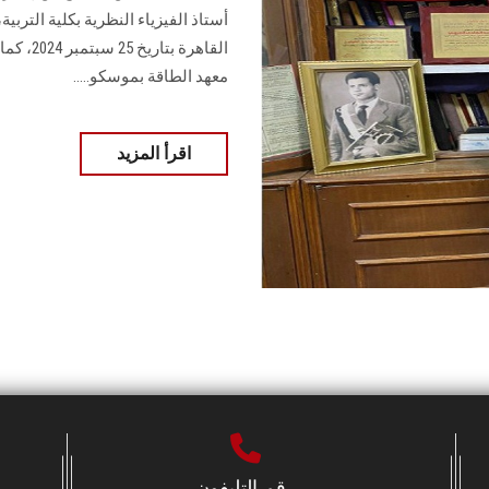
معهد الطاقة بموسكو.....
اقرأ المزيد
رقم التليفون