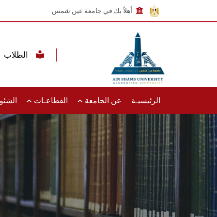
أهلاً بك في جامعة عين شمس
الطلاب
الرئيسيـة
عن الجامعة
القطاعـات
الشئون