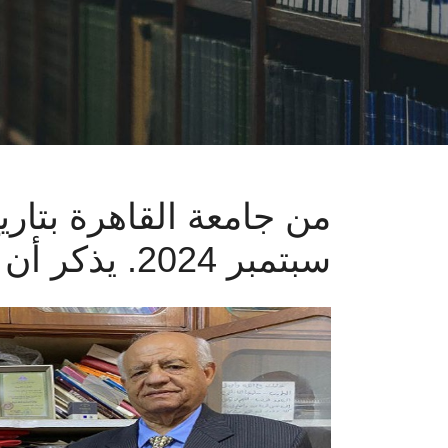
سبتمبر 2024. يذكر أن الأستاذ الدكتور العدوي يتمتع بمسيرة علمية زاخرة