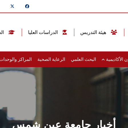
هيئة التدريس
الدراسات العليا
الخريجين
 الأكاديمية
البحث العلمي
الرعاية الصحية
المراكز والوحدا
أخبار جامعة عين شمس