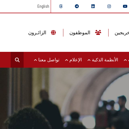
English
الموظفون
الزائـرون
ت
الأنظمة الذكية
الإعلام
تواصل معنا