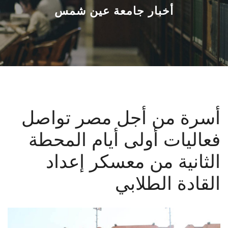
القطاعـات
أخبار جامعة عين شمس
الشئون الأكاديمية
البحث العلمي
الرعاية الصحية
أسرة من أجل مصر تواصل
المراكز والوحدات
فعاليات أولى أيام المحطة
الأنظمة الذكية
الثانية من معسكر إعداد
الإعلام
القادة الطلابي
تواصل معنا