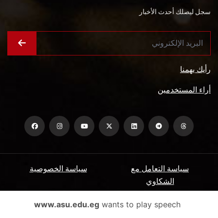
سجل ليصلك أحدث الأخبار
رأيك يهمنا
أراء المستخدمين
سياسة التعامل مع
سياسة الخصوصية
الشكاوي
ميثاق المتعاملين
الأسئلة الشائعة
www.asu.edu.eg
wants to play speech